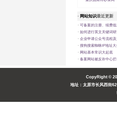
·
网站知识
最近更新
·
可备案的注册、续费低
·
如何进行英文关键词研
·
企业申请公众号流程及
·
搜狗搜索蜘蛛IP地址大
·
网站基本常识大起底
·
备案网站被反诈中心拦截成1
CopyRight © 2
地址：太原市长风西街62号长风